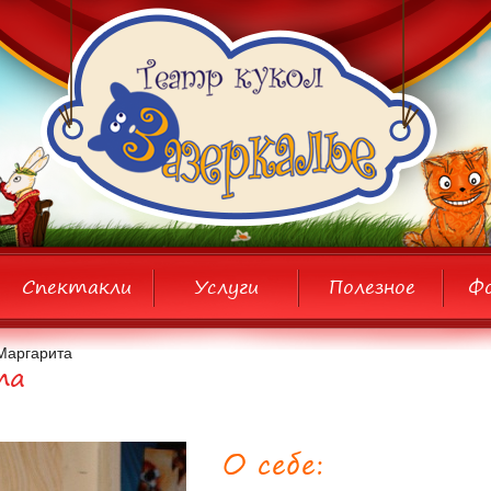
Спектакли
Услуги
Полезное
Ф
Маргарита
та
О себе: