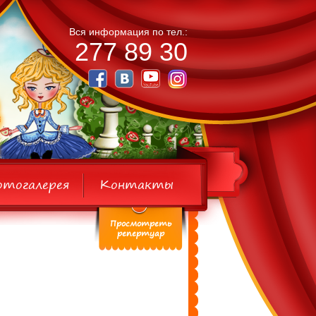
Вся информация по тел.:
277 89 30
отогалерея
Контакты
Просмотреть
репертуар