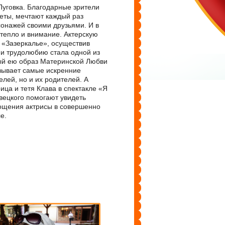
уговка. Благодарные зрители
реты, мечтают каждый раз
сонажей своими друзьями. И в
 тепло и внимание. Актерскую
«Зазеркалье», осуществив
 и трудолюбию стала одной из
ый ею образ Материнской Любви
зывает самые искренние
лей, но и их родителей. А
ица и тетя Клава в спектакле «Я
вецкого помогают увидеть
ощения актрисы в совершенно
е.