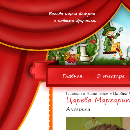
Главная
О театре
Главная
»
Наши люди
» Царёва 
Царёва Маргари
Актриса