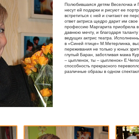
Полюбившаяся детям Веселочка и П
несут ей подарки и рисуют ее порт
встретиться с ней и считают ее пер
ответ актриса щедро дарит им свое
профессию Маргарита приобрела в 
давнюю мечту, и благодаря таланту
ведущих актрис театра. Исполненн
в «Синей птице» М.Метерлинка, вы
переживания не только у юных зрите
глупый Баран, заботливая мама Кур
– цыпленок, ты – цыпленок» Е.Чепо
способность прекрасного перевопл
различные образы в одном спектакл