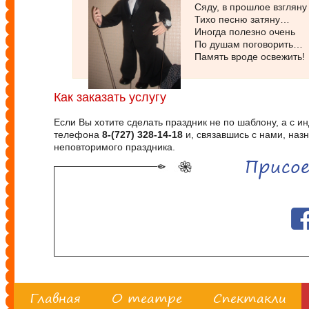
     Сяду, в прошлое взгляну

     Тихо песню затяну…

     Иногда полезно очень

     По душам поговорить…

     Память вроде освежить!
Как заказать услугу
Если Вы хотите сделать праздник не по шаблону, а с
телефона
8-(727) 328-14-18
и, связавшись с нами, наз
неповторимого праздника.
Присое
Главная
О театре
Спектакли