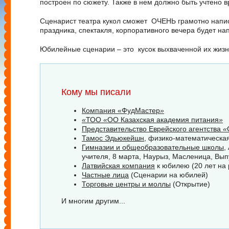
построен по сюжету. Также в нем должно быть учтено в
Сценарист театра кукол сможет ОЧЕНЬ грамотно напи
праздника, спектакля, корпоративного вечера будет на
Юбилейные сценарии – это кусок выхваченной их жизни
Кому мы писали
Компания «ФудМастер
»
«
ТОО
«
ОО Казахская академия питания
»
Представительство Еврейского агентства
«
Тамос Эдьюкейшн
, физико-математическа
Гимназии и общеобразовательные школы
,
учителя, 8 марта, Наурыз, Масленица, Выпу
Латвийская компания
к юбилею (20 лет на 
Частные лица
(Сценарии на юбилей)
Торговые центры и моллы
(Открытие)
И многим другим...