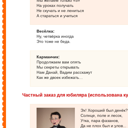
Мы желаем только «5»

На уроках получать

Не скучать и не лениться

А стараться и учиться
Весёлка:
Ну, четвёрка иногда

Это тоже не беда.
Карманчик:
Продолжаем вам опять

Мы секреты открывать

Нам Данай, Вадим расскажут

Как же двоек избежать…
Частный заказ для юбиляра (использована к
     Эх! Хороший был денёк?

     Солнце, поле и лесок,

     Утка, пара фазанов,

     Да не плох был и улов...
