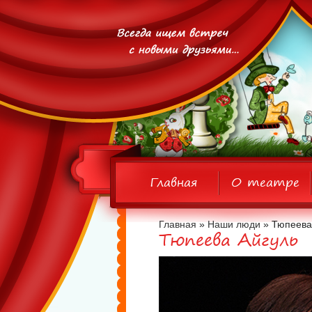
Главная
О театре
Главная
»
Наши люди
» Тюпеева
Тюпеева Айгуль