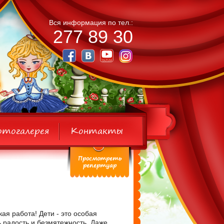
Вся информация по тел.:
277 89 30
отогалерея
Контакты
Просмотреть
репертуар
акая работа! Дети - это особая
 радость и безмятежность. Даже