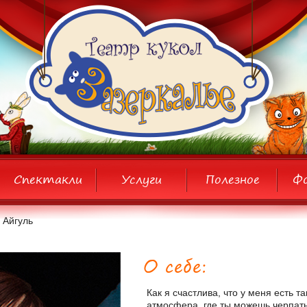
Спектакли
Услуги
Полезное
Ф
 Айгуль
О себе:
Как я счастлива, что у меня есть т
атмосфера, где ты можешь черпать