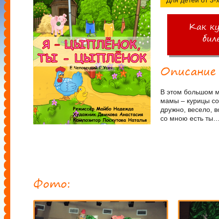
Для детей от 3-х
Как к
бил
Описание
В этом большом ми
мамы – курицы со
дружно, весело, в
со мною есть т
Фото: