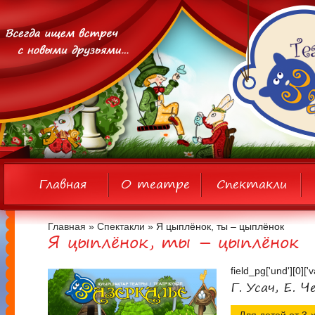
Главная
О театре
Спектакли
Главная
»
Спектакли
» Я цыплёнок, ты – цыплёнок
Я цыплёнок, ты – цыплёнок
field_pg['und'][0]['
Г. Усач, Е. Ч